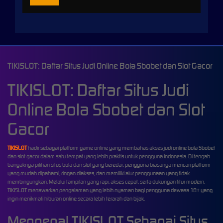
TIKISLOT: Daftar Situs Judi Online Bola Sbobet dan Slot Gacor
TIKISLOT: Daftar Situs Judi
Online Bola Sbobet dan Slot
Gacor
TIKISLOT
hadir sebagai platform game online yang membahas akses judi online bola Sbobet
dan slot gacor dalam satu tempat yang lebih praktis untuk pengguna Indonesia. Di tengah
banyaknya pilihan situs bola dan slot yang beredar, pengguna biasanya mencari platform
yang mudah dipahami, ringan diakses, dan memiliki alur penggunaan yang tidak
membingungkan. Melalui tampilan yang rapi, akses cepat, serta dukungan fitur modern,
TIKISLOT menawarkan pengalaman yang lebih nyaman bagi pengguna dewasa 18+ yang
ingin menikmati hiburan online secara lebih terarah dan bijak.
Mengenal TIKISLOT Sebagai Situs