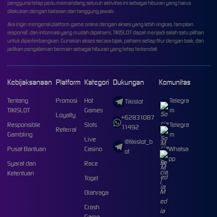
pengguna tetap perlu memandang seluruh aktivitas ini sebagai hiburan yang harus
dilakukan dengan batasan dan tanggung jawab.
Jika ingin mengenal platform game online dengan akses yang lebih ringkas, tampilan
responsif, dan informasi yang mudah dipahami, TIKISLOT dapat menjadi salah satu pilihan
untuk dipertimbangkan. Gunakan akses secara bijak, pahami setiap fitur dengan baik, dan
jadikan pengalaman bermain sebagai hiburan yang tetap terkendali.
Kebijaksanaan
Platform
Kategori
Dukungan
Komunitas
Tentang
Promosi
Hot
Telegra
Tikislot
TIKISLOT
Games
m
Loyalty
+62831087
Responsible
Slots
Telegra
11492
Referral
Gambling
m
Live
@tikislot_b
Pusat Bantuan
Casino
Whatsa
ot
pp
Syarat dan
Race
Ketentuan
Togel
Olahraga
Crash
Game