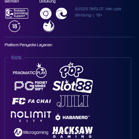
Bermain
Didukung
©2026 TIKISLOT. Hak cipta
dilindungi | 18+
Platform Penyedia Layanan
Slots