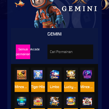
GEMINI
Semua
Arcade
permainan
Mines Gold Rush
Tiger Hilo
Limbo
Lucky Hilo
Mines Neon