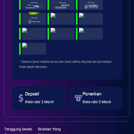
* Selama bank maintenance dan bank offline deposit dan penarikan
tidak dapat diproses
Deposit
Penarikan
Rata-rata 3 Menit
Rata-rata 5 Menit
Tanggung Jawab
Browser Yang