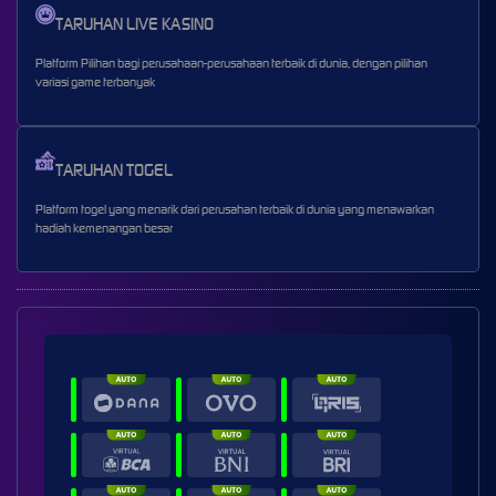
TARUHAN LIVE KASINO
Platform Pilihan bagi perusahaan-perusahaan terbaik di dunia, dengan pilihan
variasi game terbanyak
TARUHAN TOGEL
Platform togel yang menarik dari perusahan terbaik di dunia yang menawarkan
hadiah kemenangan besar