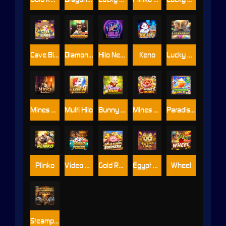
Cave Bingo
Diamonds
Hilo Neon
Keno
Lucky Drop-Olympus
Mines Raider
Multi Hilo
Bunny Run
Mines Cookie
Paradise Hilo
Plinko
Video Poker
Gold Rush: Boomers
Egypt Hilo
Wheel
Steampunk 2