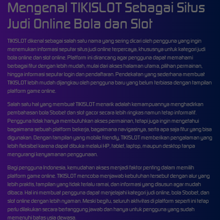
Mengenal TIKISLOT Sebagai Situs
Judi Online Bola dan Slot
TIKISLOT dikenal sebagai salah satu nama yang sering dicari oleh pengguna yang ingin
menemukan informasi seputar situs judi online terpercaya, khususnya untuk kategori judi
bola online dan slot online. Platform ini dirancang agar pengguna dapat memahami
berbagai fitur dengan lebih mudah, mulai dari akses halaman utama, pilihan permainan,
hingga informasi seputar login dan pendaftaran. Pendekatan yang sederhana membuat
TIKISLOT lebih mudah dijangkau oleh pengguna baru yang belum terbiasa dengan tampilan
platform game online.
Salah satu hal yang membuat TIKISLOT menarik adalah kemampuannya menghadirkan
pembahasan bola Sbobet dan slot gacor secara lebih ringkas namun tetap informatif.
Pengguna tidak hanya membutuhkan akses permainan, tetapi juga ingin mengetahui
bagaimana sebuah platform bekerja, bagaimana navigasinya, serta apa saja fitur yang bisa
digunakan. Dengan tampilan yang mobile friendly, TIKISLOT memberikan pengalaman yang
lebih fleksibel karena dapat dibuka melalui HP, tablet, laptop, maupun desktop tanpa
mengurangi kenyamanan penggunaan.
Bagi pengguna Indonesia, kemudahan akses menjadi faktor penting dalam memilih
platform game online. TIKISLOT mencoba menjawab kebutuhan tersebut dengan alur yang
lebih praktis, tampilan yang tidak terlalu ramai, dan informasi yang disusun agar mudah
dibaca. Hal ini membuat pengguna dapat menjelajahi kategori judi online, bola Sbobet, dan
slot online dengan lebih nyaman. Meski begitu, seluruh aktivitas di platform seperti ini tetap
perlu dilakukan secara bertanggung jawab dan hanya untuk pengguna yang sudah
memenuhi batas usia dewasa.