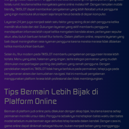
terlalu rumit, terutama ketika mengakses game online melalui HP. Dengan tampilan mobile
friendly, TIKISLOT dapat memberikan pengalaman yang lebih fleksibel untuk pengguna
yang ingin membuka situs kapan saja tanpa harus berada di depan komputer.
Layanan 24 jam juga menjadi salah satu faktor yang sering dicari oleh pengguna ketika
memilih situs bola dan slot. Dukungan layanan yang aktif membantu pengguna
mendapatkan informasi lebih cepat ketika mengalami kendala akses, pertanyaan seputar
akun, atau butuh bantuan terkait fitur tertentu. Dalam platform online, respons layanan yang
baik dapat meningkatkan rasa nyaman pengguna karena mereka merasa tidak dibiarkan
ketika membutuhkan bantuan.
Selain itu, fitur modern pada TIKISLOT membantu pengalaman penggunaan terasa lebih
tertata. Menu yang jelas, halaman yang ringan, serta kategori permainan yang mudah
ditemukan menjadi bagian penting dari platform yang ramah pengguna. Dengan
pendekatan seperti ini, TIKISLOT tidak hanya berfokus pada permainan, tetapi juga pada
kenyamanan akses dan kemudahan navigasi. Hal ini membuat pengalaman
menggunakan platform terasa lebih profesional dan tidak membingungkan.
Tips Bermain Lebih Bijak di
Platform Online
Bermain di platform judi online perlu dilakukan dengan sikap bijak, terutama karena setiap
permainan memiliki unsur risiko. Pengguna sebaiknya menetapkan batas waktu dan batas
modal sebelum mulai bermain agar aktivitas tetap berada dalam kendali. Dengan cara ini,
game online dapat dinikmati sebagai hiburan, bukan menjadi beban yang mengganggu