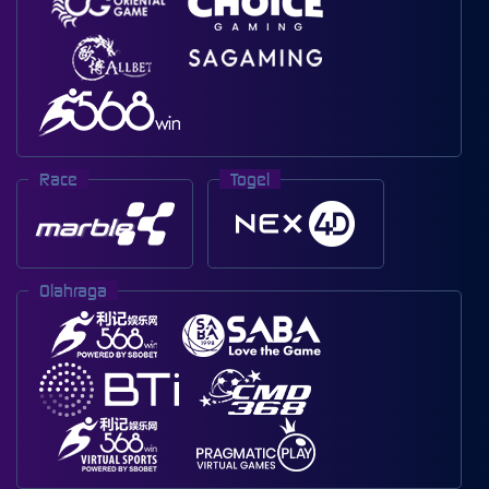
Race
Togel
Olahraga