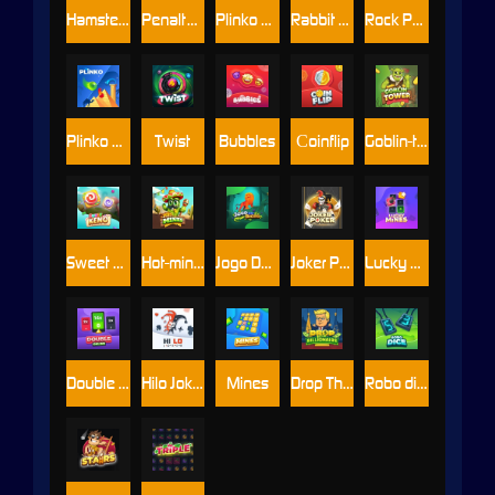
Hamster Run
Penalty Unlimited
Plinko Aztec
Rabbit Road
Rock Paper Scissors
Plinko 1000
Twist
Bubbles
Сoinflip
Goblin-tower
Sweet Keno
Hot-mines
Jogo Do Bicho
Joker Poker
Lucky mines
Double Online
Hilo Joker
Mines
Drop The Billionaire
Robo dice