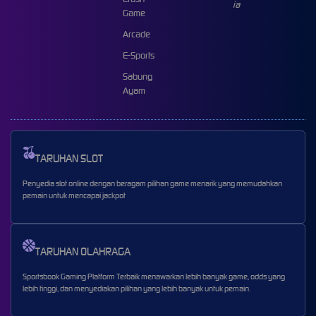
Game
Arcade
E-Sports
Sabung
Ayam
TARUHAN SLOT
Penyedia slot online dengan beragam pilihan game menarik yang memudahkan
pemain untuk mencapai jackpot
TARUHAN OLAHRAGA
Sportsbook Gaming Platform Terbaik menawarkan lebih banyak game, odds yang
lebih tinggi, dan menyediakan pilihan yang lebih banyak untuk pemain.