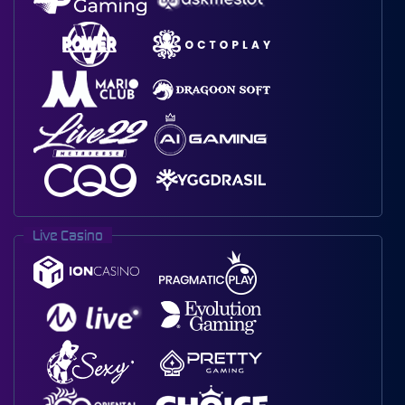
Live Casino