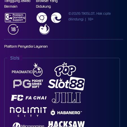
Tanggung Jawab
Browser Yang
Bermain
Didukung
©2026 TIKISLOT. Hak cipta
dilindungi | 18+
Platform Penyedia Layanan
Slots