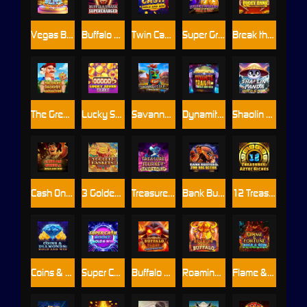
Vegas Blitz: Hold & Win
Buffalo Smash: Supercharged
Twin Cash: Hold & Win
Super Grand Link Express: Hold & Win
Break the Piggy Bank
The Great Jackpot Expedition
Lucky Seven Spin
Savanna Gold: Coin of the Wild
Dynamite Trail: Hold & Win
Shaolin Panda: Hold & Win
Cash On Wheels: Hold & Win
3 Golden Baskets: Treasure Tides
Treasure Journey: Genie`s Gold
Bank Busters: The Big Score
12 Treasures: Aztec Riches
Coins & Diamonds: Hold & Win
Super Cash Boost: Hold & Win
Buffalo Blaze: Wild Wealth
Roaming Wild Buffalo
Flame & Fortune: Hold & Win