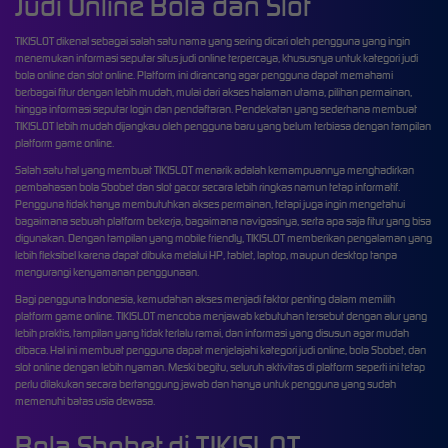
Judi Online Bola dan Slot
TIKISLOT dikenal sebagai salah satu nama yang sering dicari oleh pengguna yang ingin
menemukan informasi seputar situs judi online terpercaya, khususnya untuk kategori judi
bola online dan slot online. Platform ini dirancang agar pengguna dapat memahami
berbagai fitur dengan lebih mudah, mulai dari akses halaman utama, pilihan permainan,
hingga informasi seputar login dan pendaftaran. Pendekatan yang sederhana membuat
TIKISLOT lebih mudah dijangkau oleh pengguna baru yang belum terbiasa dengan tampilan
platform game online.
Salah satu hal yang membuat TIKISLOT menarik adalah kemampuannya menghadirkan
pembahasan bola Sbobet dan slot gacor secara lebih ringkas namun tetap informatif.
Pengguna tidak hanya membutuhkan akses permainan, tetapi juga ingin mengetahui
bagaimana sebuah platform bekerja, bagaimana navigasinya, serta apa saja fitur yang bisa
digunakan. Dengan tampilan yang mobile friendly, TIKISLOT memberikan pengalaman yang
lebih fleksibel karena dapat dibuka melalui HP, tablet, laptop, maupun desktop tanpa
mengurangi kenyamanan penggunaan.
Bagi pengguna Indonesia, kemudahan akses menjadi faktor penting dalam memilih
platform game online. TIKISLOT mencoba menjawab kebutuhan tersebut dengan alur yang
lebih praktis, tampilan yang tidak terlalu ramai, dan informasi yang disusun agar mudah
dibaca. Hal ini membuat pengguna dapat menjelajahi kategori judi online, bola Sbobet, dan
slot online dengan lebih nyaman. Meski begitu, seluruh aktivitas di platform seperti ini tetap
perlu dilakukan secara bertanggung jawab dan hanya untuk pengguna yang sudah
memenuhi batas usia dewasa.
Bola Sbobet di TIKISLOT