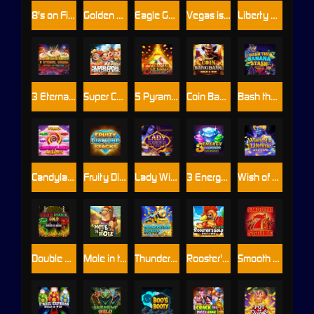
8's on Fire: Supercharged
Golden L'Hoot
Eagle Gold: Hold & Win
Vegas is Dead: Battle Arena
Liberty Coins: Hold & Win
3 Eternal Drums: Rhythm of Fortune
Super Cash: Three Little Wins
5 Pyramids of Gold: Hold & Win
Coin Bang Bang: Hold & Win
Bash the Banana Stash
Candyland Jackpots
Fruity Diamond Stacks
Lady Wish
3 Energy Diamonds: Hold & Win
Wish of a Lifetime Hold & Win
Double Dragon Gold: Hold & Win
Mole in the Hole
Thunderline Express Hold & Win
Rooster's Gold: Hold & Win
Smooth 7's Strike