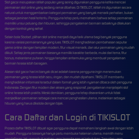
Slot gacor merupakan istilah populer yang sering digunakan pengguna ketika mencari
permainan slot online yang sedang ramai dibahas. Di TIKISLOT, istilah ini digunakan secara
natural untuk menggambarkan kategori permainan yang banyak menarik perhatian, bukan
sebagai jaminan hasil tertentu. Pengguna tetap perlu memahami bahwa setiap permainan
memiliki unsur peluang dan hiburan, sehingga pengalaman bermain sebaiknya dilakukan
dengan kontrol yang sehat.
Selain bola Sbobet, pilihan slot online menjadi daya tarik utama bagi banyak pengguna
karena variasi permainannya yang luas. TIKISLOT menghadirkan pembahasan seputar
game online dengan tampilan modern, fitur visual menarik, dan alur permainan yang mudah
diikuti. Setiap jenis permainan biasanya memiliki karakter berbeda, mulai dari tema, fitur
bonus, mekanisme putaran, hingga tampilan antarmuka yang membuat pengalaman
bermain terasa lebih beragam.
Alasan slot gacor hari ini banyak dicari adalah karena pengguna ingin menemukan
permainan yang terasa lebih seru, ringan, dan mudah dipahami. TIKISLOT membantu
menghadirkan informasi tersebut dalam format yang lebih nyaman dibaca oleh pengguna
Indonesia. Dengan fitur modern dan akses yang responsif, pengalaman menjelajahi slot
online terasa lebih praktis. Meski demikian, pengguna tetap disarankan untuk tidak
menjadikan permainan sebagai cara mencari penghasilan utama, melainkan sebagai
hiburan yang harus dikelola dengan bijak.
Cara Daftar dan Login di TIKISLOT
Proses daftar TIKISLOT dibuat agar pengguna dapat memahami langkah awal dengan lebih
mudah. Pengguna biasanya hanya perlu membuka halaman utama, memilih menu
pendaftaran, lalu mengikuti arahan yang tersedia sesuai kebutuhan. Tampilan yang