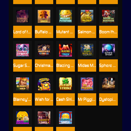
Lord of the Dunes
Buffalo Smash
Mutant Potatoes
Salmon King
Boom the Buffoon
Sugar Splash
Christmas Crumble
Blazing Touch
Midas Moolah: Random Reels
Sphere Smash
Blarney's Gold
Wish for a Cash Star
Cash Strike
Mr Piggles
Dystopia: Rebel Road