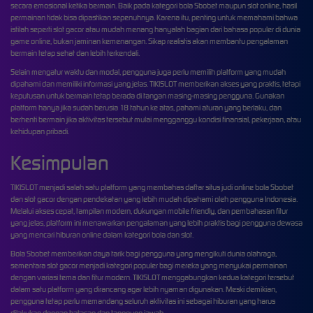
secara emosional ketika bermain. Baik pada kategori bola Sbobet maupun slot online, hasil
permainan tidak bisa dipastikan sepenuhnya. Karena itu, penting untuk memahami bahwa
istilah seperti slot gacor atau mudah menang hanyalah bagian dari bahasa populer di dunia
game online, bukan jaminan kemenangan. Sikap realistis akan membantu pengalaman
bermain tetap sehat dan lebih terkendali.
Selain mengatur waktu dan modal, pengguna juga perlu memilih platform yang mudah
dipahami dan memiliki informasi yang jelas. TIKISLOT memberikan akses yang praktis, tetapi
keputusan untuk bermain tetap berada di tangan masing-masing pengguna. Gunakan
platform hanya jika sudah berusia 18 tahun ke atas, pahami aturan yang berlaku, dan
berhenti bermain jika aktivitas tersebut mulai mengganggu kondisi finansial, pekerjaan, atau
kehidupan pribadi.
Kesimpulan
TIKISLOT menjadi salah satu platform yang membahas daftar situs judi online bola Sbobet
dan slot gacor dengan pendekatan yang lebih mudah dipahami oleh pengguna Indonesia.
Melalui akses cepat, tampilan modern, dukungan mobile friendly, dan pembahasan fitur
yang jelas, platform ini menawarkan pengalaman yang lebih praktis bagi pengguna dewasa
yang mencari hiburan online dalam kategori bola dan slot.
Bola Sbobet memberikan daya tarik bagi pengguna yang mengikuti dunia olahraga,
sementara slot gacor menjadi kategori populer bagi mereka yang menyukai permainan
dengan variasi tema dan fitur modern. TIKISLOT menggabungkan kedua kategori tersebut
dalam satu platform yang dirancang agar lebih nyaman digunakan. Meski demikian,
pengguna tetap perlu memandang seluruh aktivitas ini sebagai hiburan yang harus