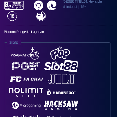
©2026 TIKISLOT. Hak cipta
dilindungi | 18+
Platform Penyedia Layanan
Slots