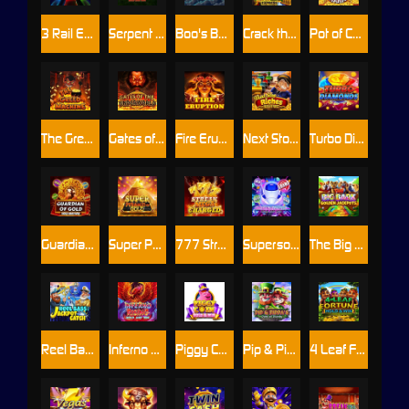
3 Rail Express: Hold & Win
Serpent Gold: Hold & Win
Boo's Booty
Crack the Piggy Bank Express
Pot of Charms
The Greed Machine
Gates of the Underworld
Fire Eruption
Next Stop Riches Hold & Win
Turbo Diamonds: Hold & Win
Guardian of Gold: Hold & Win
Super Pyramid of Gold Hold & Win
777 Streak: Megacharged
Supersonic Express: Hold & Win
The Big Bark: Golden Jackpots
Reel Bass: Jackpot Catch
Inferno Rising Hold & Win
Piggy Coin: Hold & Win
Pip & Pippa's Pots of Plenty
4 Leaf Fortune: Hold & Win