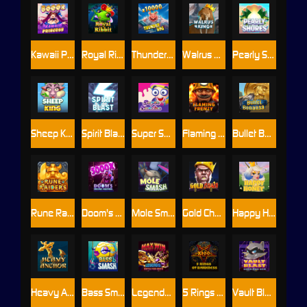
Kawaii Princess
Royal Ribbit
Thunder Hog Chaos Reels
Walrus King
Pearly Shores
Sheep King
Spirit Blast
Super Sundae
Flaming Frenzy
Bullet Bonanza
Rune Raiders
Doom's Digging Machine
Mole Smash
Gold Chain
Happy Honey
Heavy Anchor
Bass Smash
Legends: Battle for Earth
5 Rings of Darkness
Vault Blast Hold & Win